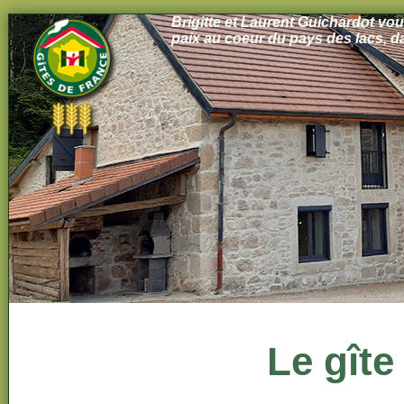
Brigitte et Laurent Guichardot vou
paix au coeur du pays des lacs, d
Le gîte